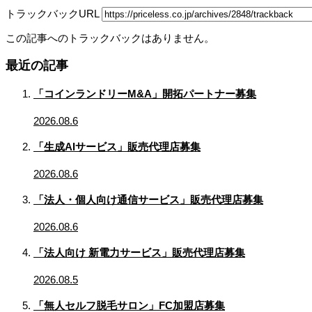
トラックバックURL
この記事へのトラックバックはありません。
最近の記事
「コインランドリーM&A」開拓パートナー募集
2026.08.6
「生成AIサービス」販売代理店募集
2026.08.6
「法人・個人向け通信サービス」販売代理店募集
2026.08.6
「法人向け 新電力サービス」販売代理店募集
2026.08.5
「無人セルフ脱毛サロン」FC加盟店募集