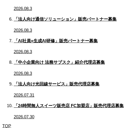
2026.08.3
「法人向け通信ソリューション」販売パートナー募集
2026.08.3
「AI社員×生成AI研修」販売パートナー募集
2026.08.3
「中小企業向け 法務サブスク」紹介代理店募集
2026.08.3
「法人向け光回線サービス」販売代理店募集
2026.07.31
「24時間無人スイーツ販売店 FC加盟店」販売代理店募集
2026.07.30
TOP