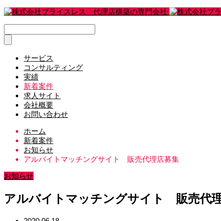
サービス
コンサルティング
実績
新着案件
求人サイト
会社概要
お問い合わせ
ホーム
新着案件
お知らせ
アルバイトマッチングサイト 販売代理店募集
お知らせ
アルバイトマッチングサイト 販売代
2020.06.18