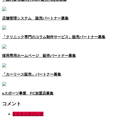
店舗管理システム 販売パートナー募集
「クリニック専門のコラム制作サービス」販売パートナー募集
採用専用ホームページ 販売パートナー募集
「カーリース販売」パートナー募集
eスポーツ事業 FC加盟店募集
コメント
0 トラックバック