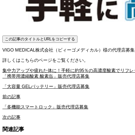
この記事のタイトルとURLをコピーする
VIGO MEDICAL株式会社（ビィーゴメディカル）様の代理店募
詳しくはこちらのページをご覧ください。
集中力アップや疲れた体に！手軽に約95％の高濃度酸素でリフレ
「携帯用濃縮酸素 酸素缶」販売代理店募集
「大容量 GELバッテリー」販売代理店募集
前の記事
「多機能スマートロック」販売代理店募集
次の記事
関連記事