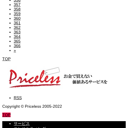
357
358
359
360
361
362
363
364
365
366
»
TOP
RSS
Copyright © Priceless 2005-2022
TOP
サービス