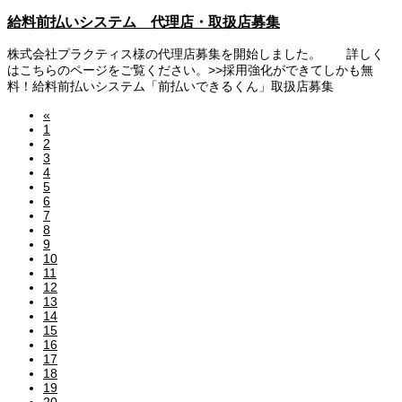
給料前払いシステム 代理店・取扱店募集
株式会社プラクティス様の代理店募集を開始しました。 詳しく
はこちらのページをご覧ください。>>採用強化ができてしかも無
料！給料前払いシステム「前払いできるくん」取扱店募集
«
1
2
3
4
5
6
7
8
9
10
11
12
13
14
15
16
17
18
19
20