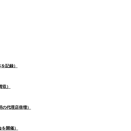
本を記録）
買収）
明の代理店倍増）
会を開催）