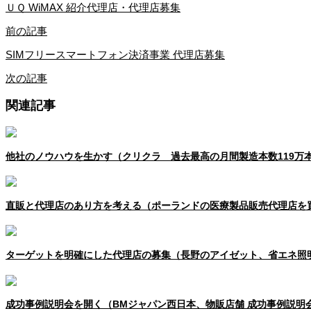
ＵＱ WiMAX 紹介代理店・代理店募集
前の記事
SIMフリースマートフォン決済事業 代理店募集
次の記事
関連記事
他社のノウハウを生かす（クリクラ 過去最高の月間製造本数119万
直販と代理店のあり方を考える（ポーランドの医療製品販売代理店を
ターゲットを明確にした代理店の募集（長野のアイゼット、省エネ照
成功事例説明会を開く（BMジャパン西日本、物販店舗 成功事例説明