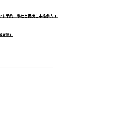
ット予約 米社と提携し本格参入 ）
国展開）