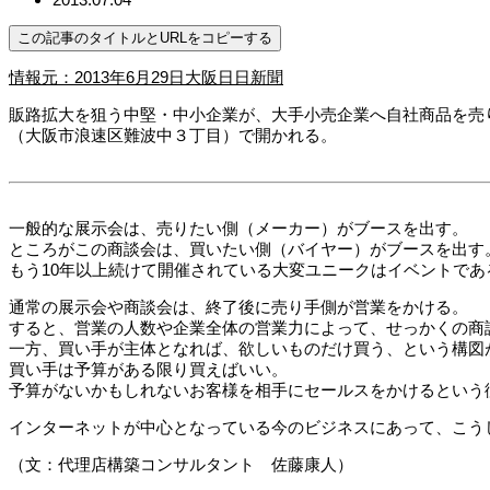
この記事のタイトルとURLをコピーする
情報元：2013年6月29日大阪日日新聞
販路拡大を狙う中堅・中小企業が、大手小売企業へ自社商品を売
（大阪市浪速区難波中３丁目）で開かれる。
一般的な展示会は、売りたい側（メーカー）がブースを出す。
ところがこの商談会は、買いたい側（バイヤー）がブースを出す
もう10年以上続けて開催されている大変ユニークはイベントであ
通常の展示会や商談会は、終了後に売り手側が営業をかける。
すると、営業の人数や企業全体の営業力によって、せっかくの商
一方、買い手が主体となれば、欲しいものだけ買う、という構図
買い手は予算がある限り買えばいい。
予算がないかもしれないお客様を相手にセールスをかけるという
インターネットが中心となっている今のビジネスにあって、こう
（文：代理店構築コンサルタント 佐藤康人）